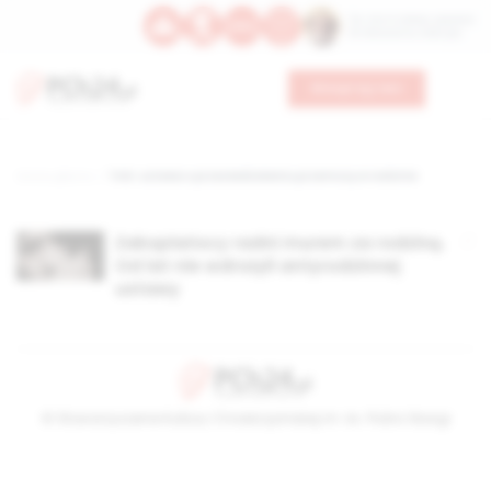
Św. Hormizdasa, papieża
Bł. Oktawiana, biskupa
Wesprzyj nas
Strona główna
TAG: ustawa o przeciwdziałaniu przemocy w rodzinie
Zakopiańscy radni murem za rodziną.
Od lat nie wdrożyli antyrodzinnej
ustawy
© Stowarzyszenie Kultury Chrześcijańskiej im. ks. Piotra Skargi
2026-08-06 15:15:29