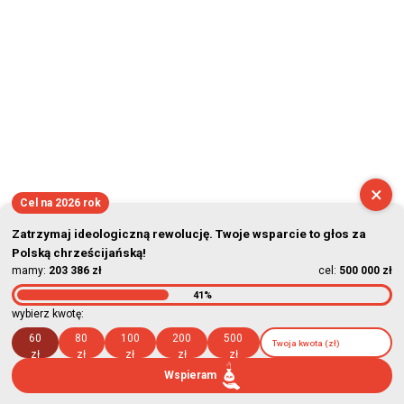
×
Cel na 2026 rok
Zatrzymaj ideologiczną rewolucję. Twoje wsparcie to głos za
Polską chrześcijańską!
mamy:
203 386 zł
cel:
500 000 zł
41%
wybierz kwotę:
60
80
100
200
500
zł
zł
zł
zł
zł
Wspieram