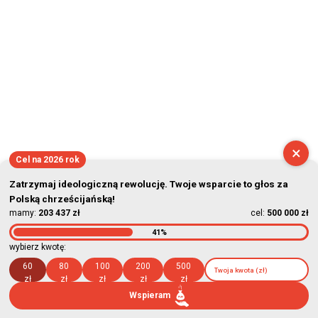
×
Cel na 2026 rok
Zatrzymaj ideologiczną rewolucję. Twoje wsparcie to głos za
Polską chrześcijańską!
mamy:
203 437 zł
cel:
500 000 zł
41%
wybierz kwotę:
60
80
100
200
500
zł
zł
zł
zł
zł
Wspieram