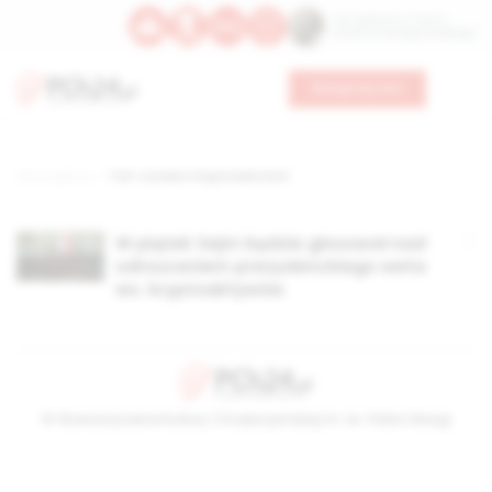
Św. Kajetana z Thieny
Bł. Edmunda Bojanowskiego
Wesprzyj nas
Strona główna
TAG: ustawa o kryptowalutach
W piątek Sejm będzie głosował nad
odrzuceniem prezydenckiego weta
ws. kryptoaktywów
© Stowarzyszenie Kultury Chrześcijańskiej im. ks. Piotra Skargi
2026-08-07 05:05:21