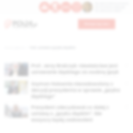
Św. Dominika Guzmana
Św. Emiliana, biskupa
Św. Zefiryna z Malii
Wesprzyj nas
Strona główna
TAG: ustawa o języku śląskim
Prof. Jerzy Bralczyk: niewłaściwe jest
uznawanie śląskiego za osobny język
Szymon Hołownia niezadowolony z
decyzji prezydenta w sprawie „języka
śląskiego”
Prezydent zdecydował co dalej z
ustawą o „języku śląskim”. Nie
wszyscy będą zadowoleni