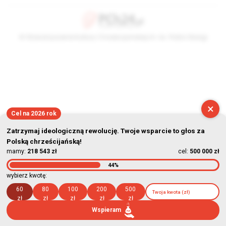
© Stowarzyszenie Kultury Chrześcijańskiej im. ks. Piotra Skargi
2026-08-08 19:51:33
×
Cel na 2026 rok
Zatrzymaj ideologiczną rewolucję. Twoje wsparcie to głos za
Polską chrześcijańską!
mamy:
218 543 zł
cel:
500 000 zł
44%
wybierz kwotę:
60
80
100
200
500
zł
zł
zł
zł
zł
Wspieram