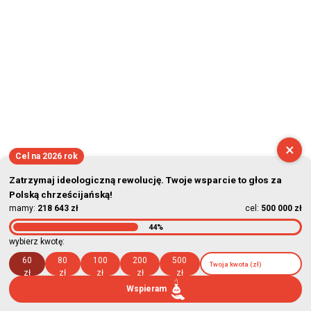
×
Cel na 2026 rok
Zatrzymaj ideologiczną rewolucję. Twoje wsparcie to głos za
Polską chrześcijańską!
mamy:
218 643 zł
cel:
500 000 zł
44%
wybierz kwotę:
60
80
100
200
500
zł
zł
zł
zł
zł
Wspieram