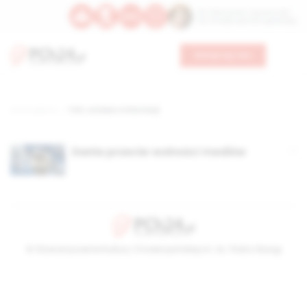
Św. Wawrzyńca, męczennika
Św. Amadeusza Portugalskiego
Wesprzyj nas
Strona główna
TAG: ustawa o informacji
Dania przeciw wolności mediów
© Stowarzyszenie Kultury Chrześcijańskiej im. ks. Piotra Skargi
2026-08-10 07:53:50