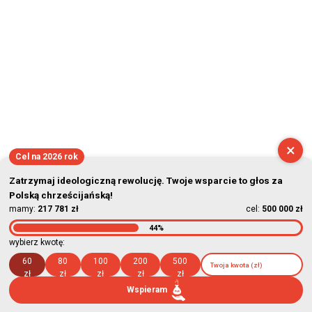
×
Cel na 2026 rok
Zatrzymaj ideologiczną rewolucję. Twoje wsparcie to głos za
Polską chrześcijańską!
mamy:
217 781 zł
cel:
500 000 zł
44%
wybierz kwotę:
60
80
100
200
500
zł
zł
zł
zł
zł
Wspieram