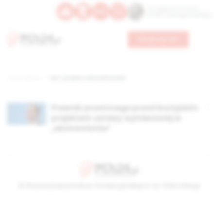
Św. Kajetana z Thieny
Bł. Edmunda Bojanowskiego
Wesprzyj nas
Strona główna
TAG: ustawa o ekstremistach
Prawnik przestrzega przed brytyjskim
projektem ustawy wymierzonej w
„ekstremistów”
© Stowarzyszenie Kultury Chrześcijańskiej im. ks. Piotra Skargi
2026-08-07 13:41:20