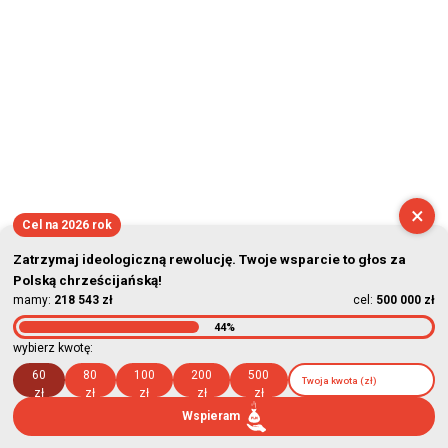
×
Cel na 2026 rok
Zatrzymaj ideologiczną rewolucję. Twoje wsparcie to głos za
Polską chrześcijańską!
mamy:
218 543 zł
cel:
500 000 zł
44%
wybierz kwotę:
60
80
100
200
500
zł
zł
zł
zł
zł
Wspieram