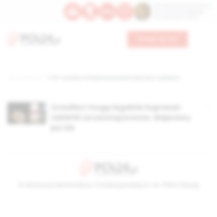
Św. Dominika Guzmana
Św. Emiliana, biskupa
Św. Zefiryna z Malii
Wesprzyj nas
Strona główna
TAG: ustawa o bezpieczeństwie żywności i żywienia
Licealiści mogą legalnie kupować
tabletki wczesnoporonne. Majonezu
już nie
© Stowarzyszenie Kultury Chrześcijańskiej im. ks. Piotra Skargi
2026-08-08 23:10:44