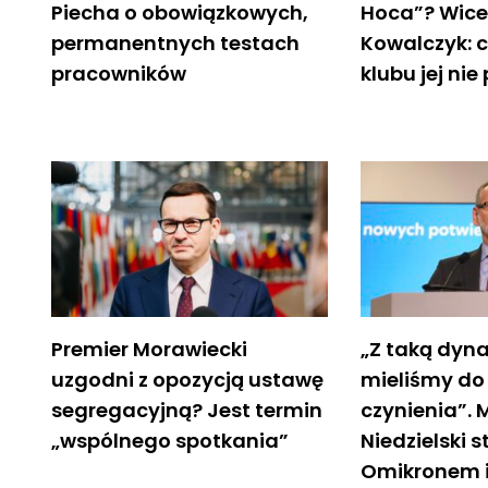
Piecha o obowiązkowych,
Hoca”? Wice
permanentnych testach
Kowalczyk: 
pracowników
klubu jej nie
Premier Morawiecki
„Z taką dyn
uzgodni z opozycją ustawę
mieliśmy do 
segregacyjną? Jest termin
czynienia”. 
„wspólnego spotkania”
Niedzielski s
Omikronem 