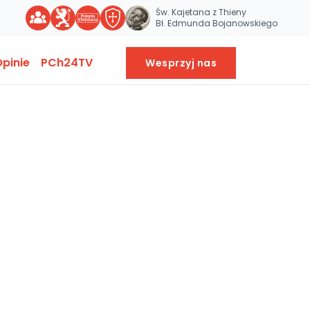
Św. Kajetana z Thieny
Bł. Edmunda Bojanowskiego
pinie
PCh24TV
Wesprzyj nas