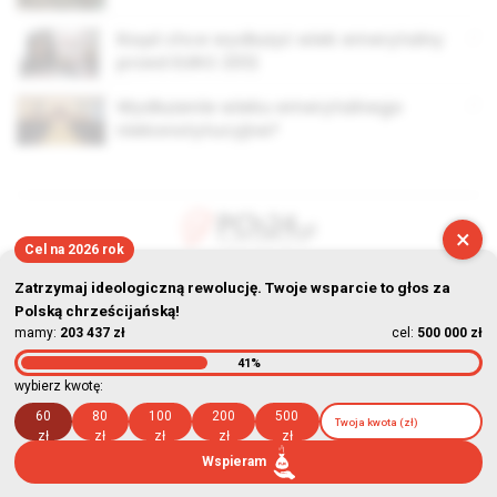
Rząd chce wydłużyć wiek emerytalny
przed EURO 2012
Wydłużenie wieku emerytalnego
niekonstytucyjne?
×
Cel na 2026 rok
© Stowarzyszenie Kultury Chrześcijańskiej im. ks. Piotra Skargi
Zatrzymaj ideologiczną rewolucję. Twoje wsparcie to głos za
2026-08-07 09:06:27
Polską chrześcijańską!
mamy:
203 437 zł
cel:
500 000 zł
41%
wybierz kwotę:
60
80
100
200
500
zł
zł
zł
zł
zł
Wspieram