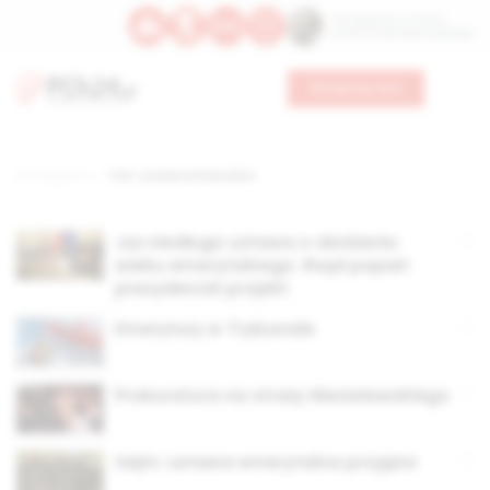
Św. Kajetana z Thieny
Bł. Edmunda Bojanowskiego
Wesprzyj nas
Strona główna
TAG: ustawa emerytalna
Już niedługo ustawa o obniżeniu
wieku emerytalnego. Rząd poparł
prezydencki projekt
Emerytury w Trybunale
Prokuratura na straży Niesiołowskiego
Sejm: ustawa emerytalna przyjęta