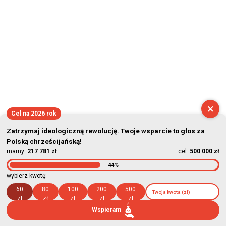
×
Cel na 2026 rok
Zatrzymaj ideologiczną rewolucję. Twoje wsparcie to głos za
Polską chrześcijańską!
mamy:
217 781 zł
cel:
500 000 zł
44%
wybierz kwotę:
60
80
100
200
500
zł
zł
zł
zł
zł
Wspieram