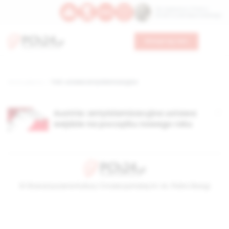
Św. Kajetana z Thieny
Bł. Edmunda Bojanowskiego
Wesprzyj nas
Strona główna
TAG: ustawa antyislamizacyjna
Austria: antyislamizacyjna ustawa
wejdzie na początku nowego roku
© Stowarzyszenie Kultury Chrześcijańskiej im. ks. Piotra Skargi
2026-08-07 13:11:39