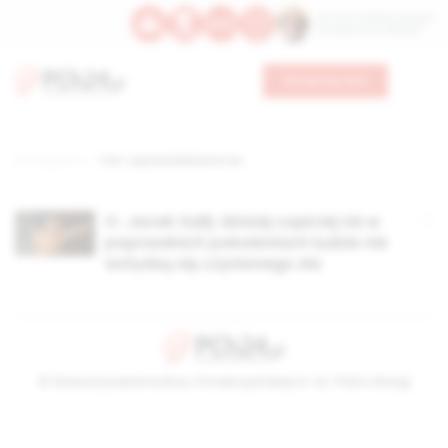
Św. Hormizdasa, papieża
Bł. Oktawiana, biskupa
Wesprzyj nas
Strona główna
TAG: usprawiedliwianie zła
O. Jacek Salij: dzisiaj częściej niż w
poprzednich pokoleniach ludzie nie
wstydzą się czynionego zła
© Stowarzyszenie Kultury Chrześcijańskiej im. ks. Piotra Skargi
2026-08-06 08:48:37