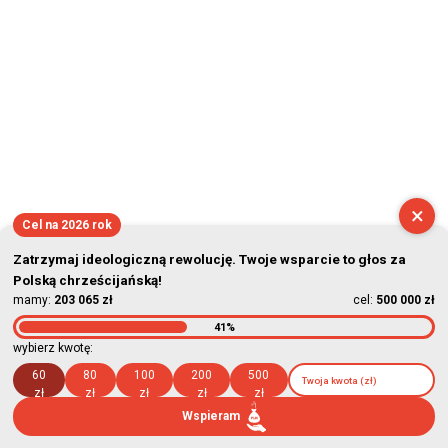
×
Cel na 2026 rok
Zatrzymaj ideologiczną rewolucję. Twoje wsparcie to głos za
Polską chrześcijańską!
mamy:
203 065 zł
cel:
500 000 zł
41%
wybierz kwotę:
60
80
100
200
500
zł
zł
zł
zł
zł
Wspieram