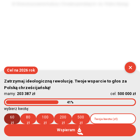
© Stowarzyszenie Kultury Chrześcijańskiej im. ks. Piotra Skargi
2026-08-06 20:12:42
×
Cel na 2026 rok
Zatrzymaj ideologiczną rewolucję. Twoje wsparcie to głos za
Polską chrześcijańską!
mamy:
203 387 zł
cel:
500 000 zł
41%
wybierz kwotę:
60
80
100
200
500
zł
zł
zł
zł
zł
Wspieram