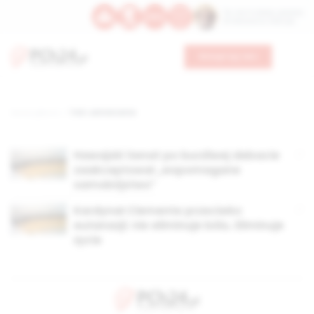
Św. Hormizdasa, papieża
Bł. Oktawiana, biskupa
Wesprzyj nas
Strona główna
TAG: uśmiercanie
Hawajski Senat po burzliwej debacie
zaakceptował „wspomagane
samobójstwo”
Kardynał Clemente przeciwko
eutanazji: nie eliminuje bólu. Eliminuje
życie