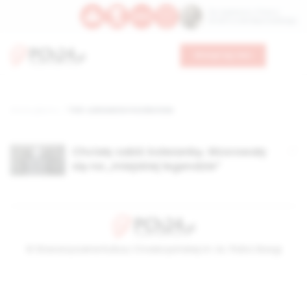
Św. Kajetana z Thieny
Bł. Edmunda Bojanowskiego
Wesprzyj nas
Strona główna
TAG: usiłowanie morderstwa
Chciały zabić koleżankę. Wzorowały
się na „miejskiej legendzie”
© Stowarzyszenie Kultury Chrześcijańskiej im. ks. Piotra Skargi
2026-08-07 08:57:07