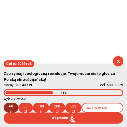
×
Cel na 2026 rok
Zatrzymaj ideologiczną rewolucję. Twoje wsparcie to głos za
Polską chrześcijańską!
mamy:
203 437 zł
cel:
500 000 zł
41%
wybierz kwotę:
60
80
100
200
500
zł
zł
zł
zł
zł
Wspieram