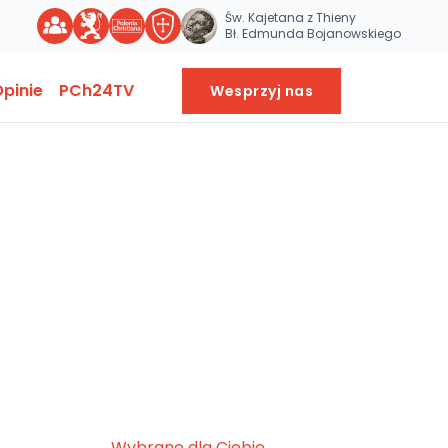
Św. Kajetana z Thieny
Bł. Edmunda Bojanowskiego
pinie
PCh24TV
Wesprzyj nas
Wybrane dla Ciebie