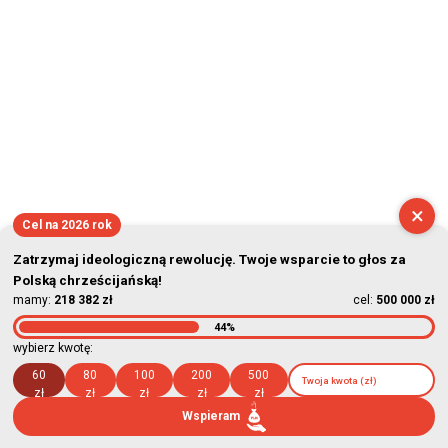
×
Cel na 2026 rok
Zatrzymaj ideologiczną rewolucję. Twoje wsparcie to głos za
Polską chrześcijańską!
mamy:
218 382 zł
cel:
500 000 zł
44%
wybierz kwotę:
60
80
100
200
500
zł
zł
zł
zł
zł
Wspieram