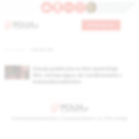
Św. Dominika Guzmana
Św. Emiliana, biskupa
Św. Zefiryna z Malii
Wesprzyj nas
Strona główna
TAG: USA. film
Stacja publiczna w USA wyemituje
film, zachęcający do randkowania z
transseksualistami
© Stowarzyszenie Kultury Chrześcijańskiej im. ks. Piotra Skargi
2026-08-08 05:12:34