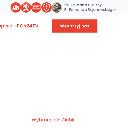
Św. Kajetana z Thieny
Bł. Edmunda Bojanowskiego
pinie
PCh24TV
Wesprzyj nas
Wybrane dla Ciebie