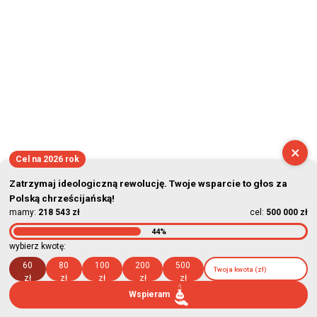
×
Cel na 2026 rok
Zatrzymaj ideologiczną rewolucję. Twoje wsparcie to głos za
Polską chrześcijańską!
mamy:
218 543 zł
cel:
500 000 zł
44%
wybierz kwotę:
60
80
100
200
500
zł
zł
zł
zł
zł
Wspieram