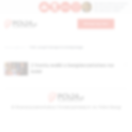
Św. Dominika Guzmana
Św. Emiliana, biskupa
Św. Zefiryna z Malii
Wesprzyj nas
Strona główna
TAG: urząd transportu kolejowego
Z frontu walki o bezpieczeństwo na
kolei
© Stowarzyszenie Kultury Chrześcijańskiej im. ks. Piotra Skargi
2026-08-08 16:22:31