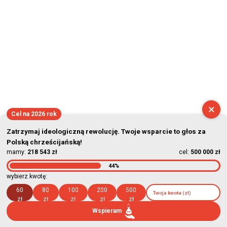
×
Cel na 2026 rok
Zatrzymaj ideologiczną rewolucję. Twoje wsparcie to głos za
Polską chrześcijańską!
mamy:
218 543 zł
cel:
500 000 zł
44%
wybierz kwotę:
60
80
100
200
500
zł
zł
zł
zł
zł
Wspieram