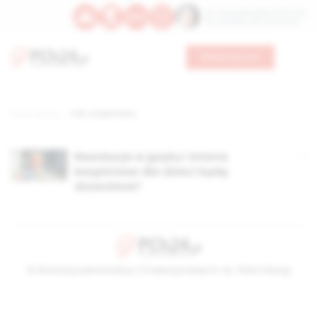
Św. Teresy Benedykty od Krzyża
Św. Kandydy Marii od Jezusa
Wesprzyj nas
Strona główna
TAG: urząd stanu
Rewolucja w języku! Imiona
bezpłciowe dla dzieci będą
dozwolone?
© Stowarzyszenie Kultury Chrześcijańskiej im. ks. Piotra Skargi
2026-08-09 11:23:22