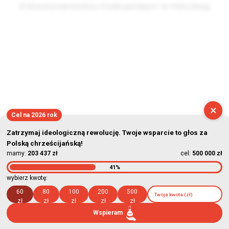
© Stowarzyszenie Kultury Chrześcijańskiej im. ks. Piotra Skargi
2026-08-06 22:33:33
×
Cel na 2026 rok
Zatrzymaj ideologiczną rewolucję. Twoje wsparcie to głos za
Polską chrześcijańską!
mamy:
203 437 zł
cel:
500 000 zł
41%
wybierz kwotę:
60
80
100
200
500
zł
zł
zł
zł
zł
Wspieram