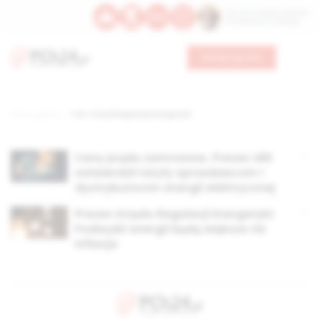
Św. Hormizdasa, papieża
Bł. Oktawiana, biskupa
Wesprzyj nas
Strona główna
TAG: Urząd Regulacji Energetyki
Ceny prądu zamrożone. Prezes URE
zatwierdził taryfy sprzedawcom i
dystrybutorom energii elektrycznej
Prezes Urzędu Regulacji Energetyki:
Podwyżki energii będą większe niż
inflacja