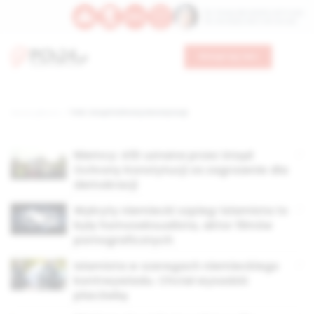
Św. Teresy Benedykty od Krzyża
Św. Kandydy Marii od Jezusa
Wesprzyj nas
Strona główna
TAG: Urząd Ochrony Konstytucji
Niemcy: AfD uznana przez Urząd
Ochrony Konstytucji za zagrożenie dla
demokracji
Wykryty niemiecki szpieg-islamista to
były homoseksualista, aktor filmów
pornograficznych
Islamista w szeregach niemieckiego
kontrwywiadu. Chciał wysadzić
placówkę