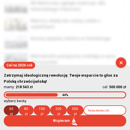
60 Niemców zginęło walcząc dla
Islamskiego Państwa
Niemcy dalej nie radzą sobie z
salafitami
Rosną wpływy islamu w Hamburgu
Niemieckie paszporty trafiają w ręce
×
terrorystów
Cel na 2026 rok
Zatrzymaj ideologiczną rewolucję. Twoje wsparcie to głos za
Polską chrześcijańską!
mamy:
218 543 zł
cel:
500 000 zł
44%
© Stowarzyszenie Kultury Chrześcijańskiej im. ks. Piotra Skargi
wybierz kwotę:
2026-08-09 01:01:12
60
80
100
200
500
zł
zł
zł
zł
zł
Wspieram