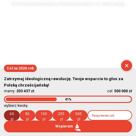
© Stowarzyszenie Kultury Chrześcijańskiej im. ks. Piotra Skargi
2026-08-07 04:01:30
×
Cel na 2026 rok
Zatrzymaj ideologiczną rewolucję. Twoje wsparcie to głos za
Polską chrześcijańską!
mamy:
203 437 zł
cel:
500 000 zł
41%
wybierz kwotę:
60
80
100
200
500
zł
zł
zł
zł
zł
Wspieram