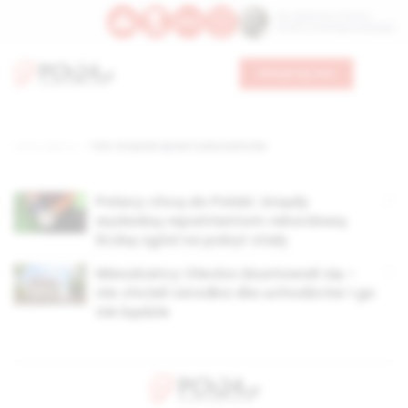
Św. Kajetana z Thieny
Bł. Edmunda Bojanowskiego
Wesprzyj nas
Strona główna
TAG: Urząd do Spraw Cudzoziemców
Polacy chcą do Polski. Urzędy
wydadzą repatriantom rekordową
liczbę zgód na pobyt stały
Mieszkańcy Olecka zbuntowali się –
nie chcieli ośrodka dla uchodźców i go
nie będzie