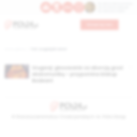
Św. Dominika Guzmana
Św. Emiliana, biskupa
Św. Zefiryna z Malii
Wesprzyj nas
Strona główna
TAG: urugwajski senat
Urugwaj: głosowanie za aborcją grozi
ekskomuniką – przypomina biskup
Bodeant
© Stowarzyszenie Kultury Chrześcijańskiej im. ks. Piotra Skargi
2026-08-08 03:47:48