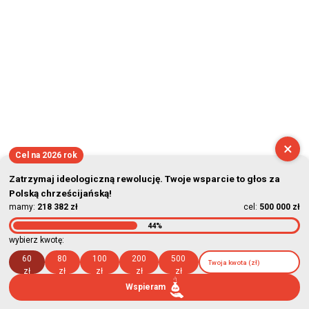
×
Cel na 2026 rok
Zatrzymaj ideologiczną rewolucję. Twoje wsparcie to głos za
Polską chrześcijańską!
mamy:
218 382 zł
cel:
500 000 zł
44%
wybierz kwotę:
60
80
100
200
500
zł
zł
zł
zł
zł
Wspieram