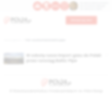
Św. Dominika Guzmana
Św. Emiliana, biskupa
Św. Zefiryna z Malii
Wesprzyj nas
Strona główna
TAG: uruchomienie baltic pipe
W sobotę rusza import gazu do Polski
przez rurociąg Baltic Pipe
© Stowarzyszenie Kultury Chrześcijańskiej im. ks. Piotra Skargi
2026-08-08 08:50:52