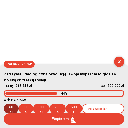
×
Cel na 2026 rok
Zatrzymaj ideologiczną rewolucję. Twoje wsparcie to głos za
Polską chrześcijańską!
mamy:
218 543 zł
cel:
500 000 zł
44%
wybierz kwotę:
60
80
100
200
500
zł
zł
zł
zł
zł
Wspieram