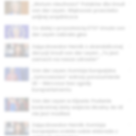
„Wotum nieufności” Polaków dla Ursuli
von der Leyen. Większość przeciwko
unijnej urzędniczce
Co dalej z przyszłością ETS? Ursula von
der Leyen zabrała głos
Zajączkowska-Hernik o skandalicznej
decyzji Ursuli von der Leyen: „To jest
zamach na nasze zdrowie!”
Von der Leyen: Komisja Europejska
„tymczasowo” wdroży porozumienie
UE – Mercosur bez zgody
Europarlamentu
Von der Leyen w Kijowie: Podanie
konkretnej daty wejścia Ukrainy do UE
nie jest możliwe
Zajączkowska-Hernik: Komisja
Europejska zrobiła sobie eldorado z