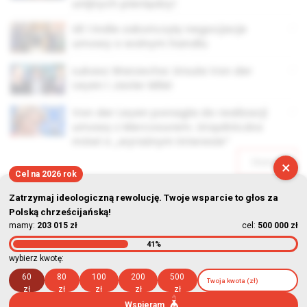
unijnych pieniędzy!
UE i Indie zakończyły negocjacje
umowy o wolnym handlu
Łukasz Warzecha: Ursula Von der
Leyen i Javier Milei
Von der Leyen ponagla do realizacji
umowy z Mercosurem. Urzędniczka
mówi o „wyraźnym interesie”
Starsze
×
Cel na 2026 rok
Zatrzymaj ideologiczną rewolucję. Twoje wsparcie to głos za
Polską chrześcijańską!
mamy:
203 015 zł
cel:
500 000 zł
41%
© Stowarzyszenie Kultury Chrześcijańskiej im. ks. Piotra Skargi
wybierz kwotę:
2026-08-06 03:49:24
60
80
100
200
500
zł
zł
zł
zł
zł
Wspieram