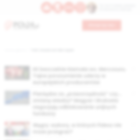
Św. Hormizdasa, papieża
Bł. Oktawiana, biskupa
Wesprzyj nas
Strona główna
TAG: Ursula von der Leyen
KE bezczelnie kłamała ws. Mercosuru.
Tajne porozumienie uderzy w
europejskich producentów
Pieniądze za „praworządność” czy…
zmianę władzy? Magyar i Bruksela
negocjują odblokowanie unijnych
funduszy
Węgry: wybory, w których Fidesz nie
może przegrać?