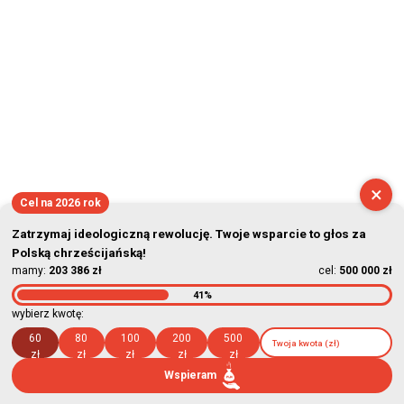
×
Cel na 2026 rok
Zatrzymaj ideologiczną rewolucję. Twoje wsparcie to głos za
Polską chrześcijańską!
mamy:
203 386 zł
cel:
500 000 zł
41%
wybierz kwotę:
60
80
100
200
500
zł
zł
zł
zł
zł
Wspieram