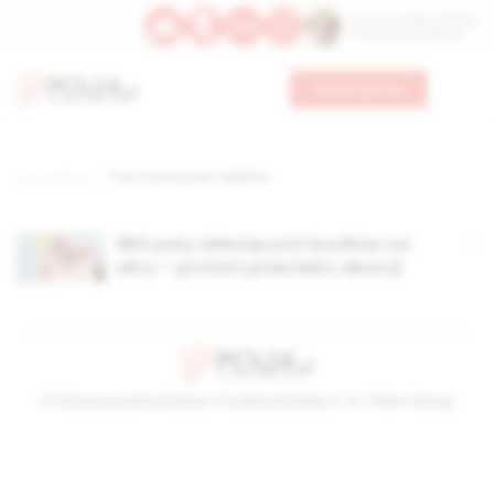
Św. Hormizdasa, papieża
Bł. Oktawiana, biskupa
Wesprzyj nas
Strona główna
TAG: Ursula Linsin-Heldrich
984 pary dziecięcych bucików na
ulicy – protest przeciwko aborcji
© Stowarzyszenie Kultury Chrześcijańskiej im. ks. Piotra Skargi
2026-08-06 17:07:46