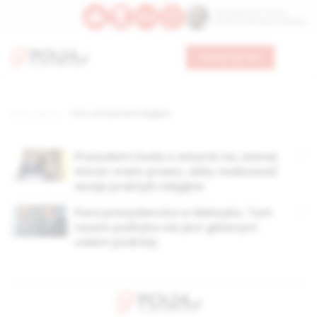
Św. Kajetana z Thieny
Bł. Edmunda Bojanowskiego
Wesprzyj nas
Strona główna
TAG: uroczystości religijne
Prezydent Duda o wizycie na Jasnej
Górze: mam prawo, żeby realizować
swoje praktyki religijne
Para prezydencka w Meksyku. Tym
razem polityka nie jest głównym
celem podróży