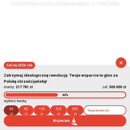
© Stowarzyszenie Kultury Chrześcijańskiej im. ks. Piotra Skargi
2026-08-07 13:05:21
×
Cel na 2026 rok
Zatrzymaj ideologiczną rewolucję. Twoje wsparcie to głos za
Polską chrześcijańską!
mamy:
217 781 zł
cel:
500 000 zł
44%
wybierz kwotę:
60
80
100
200
500
zł
zł
zł
zł
zł
Wspieram