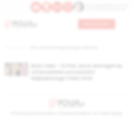
Św. Teresy Benedykty od Krzyża
Św. Kandydy Marii od Jezusa
Wesprzyj nas
Strona główna
TAG: uroczystość Najświętszego Ciała i Krwi
Boże Ciało – to Pan Jezus domagał się
ustanowienia uroczystości
Najświętszego Ciała i Krwi
© Stowarzyszenie Kultury Chrześcijańskiej im. ks. Piotra Skargi
2026-08-09 04:48:17