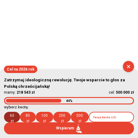
×
Cel na 2026 rok
Zatrzymaj ideologiczną rewolucję. Twoje wsparcie to głos za
Polską chrześcijańską!
mamy:
218 543 zł
cel:
500 000 zł
44%
wybierz kwotę:
60
80
100
200
500
zł
zł
zł
zł
zł
Wspieram