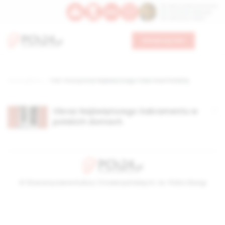
Św. Dominika Guzmana
Św. Emiliana, biskupa
Św. Zefiryna z Malii
Wesprzyj nas
Strona główna
TAG: Uroczystość Najświętszego Ciała i Krwi Pańskiej
Obraz Najświętszego Sakramentu w
polskich domach
© Stowarzyszenie Kultury Chrześcijańskiej im. ks. Piotra Skargi
2026-08-08 17:52:50