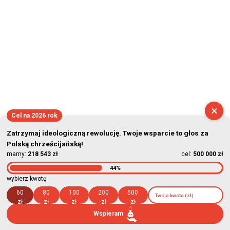
×
Cel na 2026 rok
Zatrzymaj ideologiczną rewolucję. Twoje wsparcie to głos za
Polską chrześcijańską!
mamy:
218 543 zł
cel:
500 000 zł
44%
wybierz kwotę:
60
80
100
200
500
zł
zł
zł
zł
zł
Wspieram