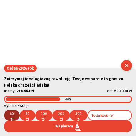
×
Cel na 2026 rok
Zatrzymaj ideologiczną rewolucję. Twoje wsparcie to głos za
Polską chrześcijańską!
mamy:
218 543 zł
cel:
500 000 zł
44%
wybierz kwotę:
60
80
100
200
500
zł
zł
zł
zł
zł
Wspieram