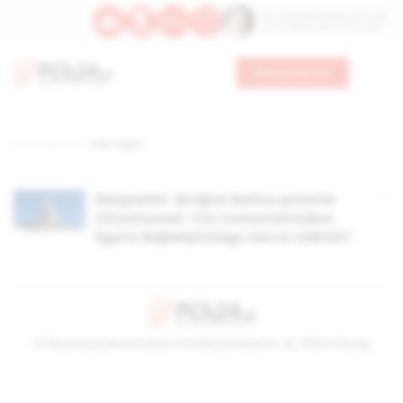
Św. Teresy Benedykty od Krzyża
Św. Kandydy Marii od Jezusa
Wesprzyj nas
Strona główna
TAG: Urgull
Hiszpania: skrajna lewica przeciw
Chrystusowi. Czy monumentalna
figura Najświętszego Serca zniknie?
© Stowarzyszenie Kultury Chrześcijańskiej im. ks. Piotra Skargi
2026-08-09 06:07:07