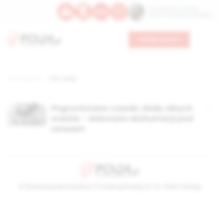
Św. Kajetana z Thieny
Bł. Edmunda Bojanowskiego
Wesprzyj nas
Strona główna
TAG: urazy
Pogruchotane czaszki, ślady silnych
urazów – dokonano ekshumacji pod
Lwowem
© Stowarzyszenie Kultury Chrześcijańskiej im. ks. Piotra Skargi
2026-08-07 20:56:03