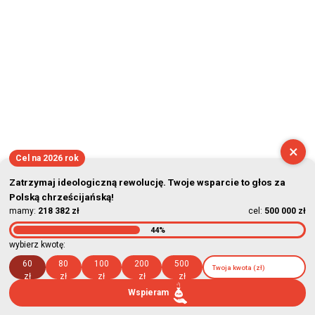
×
Cel na 2026 rok
Zatrzymaj ideologiczną rewolucję. Twoje wsparcie to głos za
Polską chrześcijańską!
mamy:
218 382 zł
cel:
500 000 zł
44%
wybierz kwotę:
60
80
100
200
500
zł
zł
zł
zł
zł
Wspieram