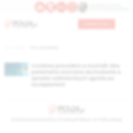
Św. Kajetana z Thieny
Bł. Edmunda Bojanowskiego
Wesprzyj nas
Strona główna
TAG: uratuj babcię
Covidowy precedens w Australii: izba
parlamentu wszczyna dochodzenie w
sprawie nadmiarowych zgonów po
szczepieniach
© Stowarzyszenie Kultury Chrześcijańskiej im. ks. Piotra Skargi
2026-08-07 03:57:25