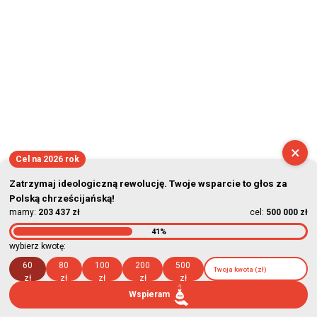
×
Cel na 2026 rok
Zatrzymaj ideologiczną rewolucję. Twoje wsparcie to głos za
Polską chrześcijańską!
mamy:
203 437 zł
cel:
500 000 zł
41%
wybierz kwotę:
60
80
100
200
500
zł
zł
zł
zł
zł
Wspieram