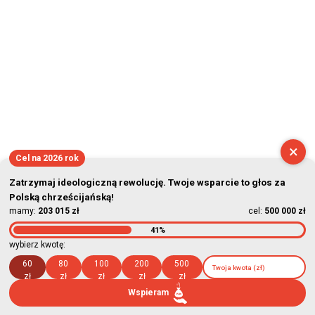
×
Cel na 2026 rok
Zatrzymaj ideologiczną rewolucję. Twoje wsparcie to głos za
Polską chrześcijańską!
mamy:
203 015 zł
cel:
500 000 zł
41%
wybierz kwotę:
60
80
100
200
500
zł
zł
zł
zł
zł
Wspieram