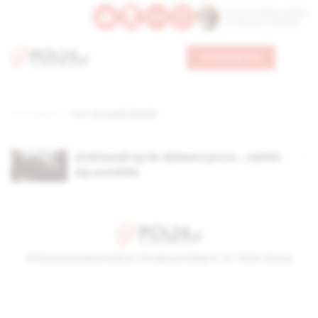
Św. Hormizdasa, papieża
Bł. Oktawiana, biskupa
Wesprzyj nas
Strona główna
TAG: uratowali dziecko
Uratowali życie dziewczynce… zanim
się urodziła
© Stowarzyszenie Kultury Chrześcijańskiej im. ks. Piotra Skargi
2026-08-06 01:50:55