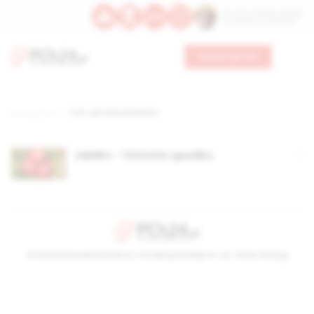
Św. Hormizdasa, papieża
Bł. Oktawiana, biskupa
Wesprzyj nas
Strona główna
TAG: uprzemysłowienie
Jabłko – historia upadku
© Stowarzyszenie Kultury Chrześcijańskiej im. ks. Piotra Skargi
2026-08-06 01:12:39