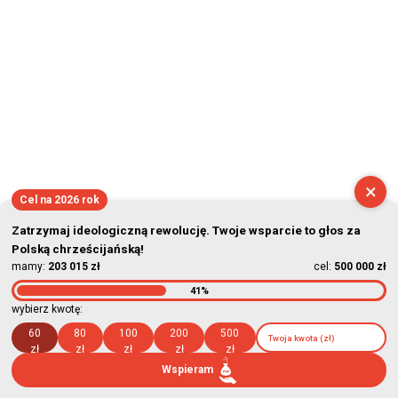
×
Cel na 2026 rok
Zatrzymaj ideologiczną rewolucję. Twoje wsparcie to głos za
Polską chrześcijańską!
mamy:
203 015 zł
cel:
500 000 zł
41%
wybierz kwotę:
60
80
100
200
500
zł
zł
zł
zł
zł
Wspieram