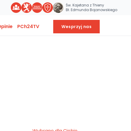
Św. Kajetana z Thieny
Bł. Edmunda Bojanowskiego
pinie
PCh24TV
Wesprzyj nas
Wybrane dla Ciebie