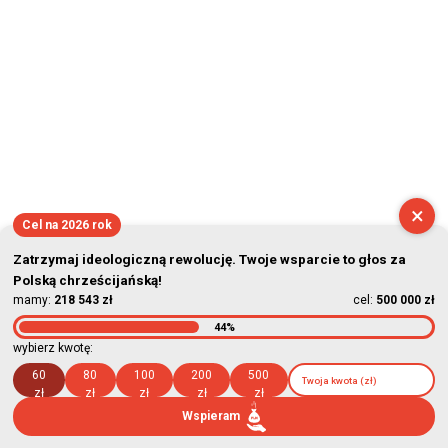
×
Cel na 2026 rok
Zatrzymaj ideologiczną rewolucję. Twoje wsparcie to głos za
Polską chrześcijańską!
mamy:
218 543 zł
cel:
500 000 zł
44%
wybierz kwotę:
60
80
100
200
500
zł
zł
zł
zł
zł
Wspieram