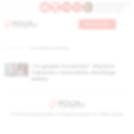
Św. Dominika Guzmana
Św. Emiliana, biskupa
Św. Zefiryna z Malii
Wesprzyj nas
Strona główna
TAG: upadek mocarstwa
„To upadek mocarstwa”. Wojciech
Cejrowski o zestrzeleniu chińskiego
balonu
© Stowarzyszenie Kultury Chrześcijańskiej im. ks. Piotra Skargi
2026-08-08 23:35:00