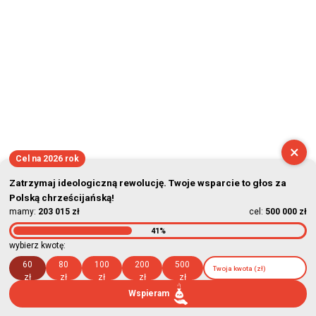
×
Cel na 2026 rok
Zatrzymaj ideologiczną rewolucję. Twoje wsparcie to głos za
Polską chrześcijańską!
mamy:
203 015 zł
cel:
500 000 zł
41%
wybierz kwotę:
60
80
100
200
500
zł
zł
zł
zł
zł
Wspieram