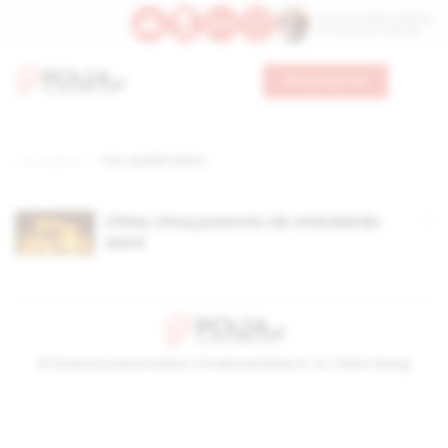
Św. Hormizdasa, papieża
Bł. Oktawiana, biskupa
Wesprzyj nas
Strona główna
TAG: upadek dolara
Chiny chcą powrotu do standardu
złota
© Stowarzyszenie Kultury Chrześcijańskiej im. ks. Piotra Skargi
2026-08-06 01:08:17