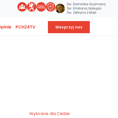
Św. Dominika Guzmana
Św. Emiliana, biskupa
Św. Zefiryna z Malii
pinie
PCh24TV
Wesprzyj nas
Wybrane dla Ciebie