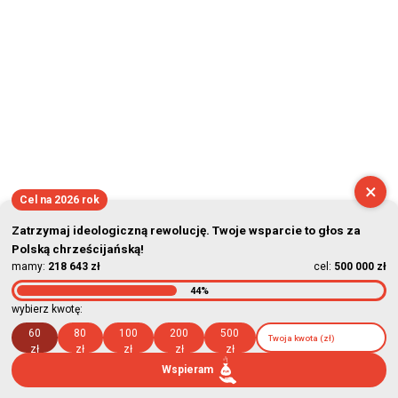
×
Cel na 2026 rok
Zatrzymaj ideologiczną rewolucję. Twoje wsparcie to głos za
Polską chrześcijańską!
mamy:
218 643 zł
cel:
500 000 zł
44%
wybierz kwotę:
60
80
100
200
500
zł
zł
zł
zł
zł
Wspieram