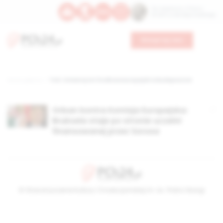
Św. Kajetana z Thieny
Bł. Edmunda Bojanowskiego
Wesprzyj nas
Strona główna
TAG: Uniwersytet Środkowoeuropejski w Budapeszcie
Orban kontra Komisja Europejska:
Bruksela staje po stronie uczelni
finansowanej przez Sorosa
© Stowarzyszenie Kultury Chrześcijańskiej im. ks. Piotra Skargi
2026-08-07 16:42:36