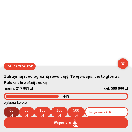
×
Cel na 2026 rok
Zatrzymaj ideologiczną rewolucję. Twoje wsparcie to głos za
Polską chrześcijańską!
mamy:
217 881 zł
cel:
500 000 zł
44%
wybierz kwotę:
60
80
100
200
500
zł
zł
zł
zł
zł
Wspieram