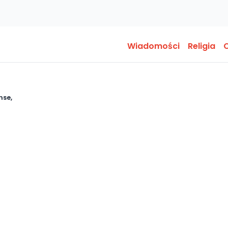
Wiadomości
Religia
O
nse,