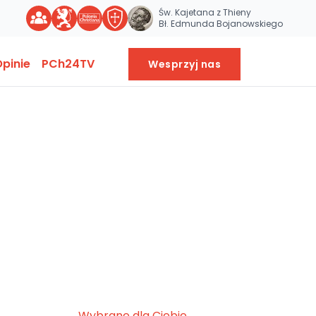
Św. Kajetana z Thieny
Bł. Edmunda Bojanowskiego
pinie
PCh24TV
Wesprzyj nas
Wybrane dla Ciebie