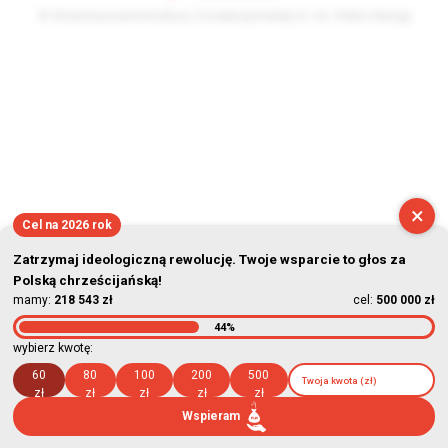
© Stowarzyszenie Kultury Chrześcijańskiej im. ks. Piotra Skargi
2026-08-09 13:04:58
×
Cel na 2026 rok
Zatrzymaj ideologiczną rewolucję. Twoje wsparcie to głos za
Polską chrześcijańską!
mamy:
218 543 zł
cel:
500 000 zł
44%
wybierz kwotę:
60
80
100
200
500
zł
zł
zł
zł
zł
Wspieram