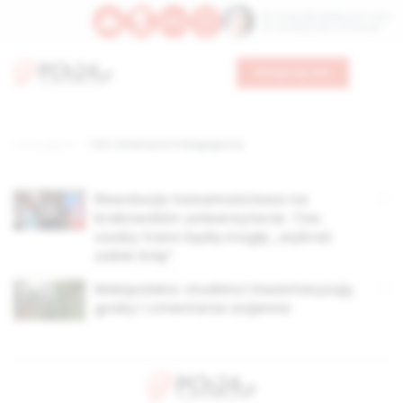
Św. Teresy Benedykty od Krzyża
Św. Kandydy Marii od Jezusa
Wesprzyj nas
Strona główna
TAG: Uniwersytet Pedagogiczny
Rewolucja tożsamościowa na
krakowskim uniwersytecie. Tzw.
osoby trans będą mogły „wybrać
sobie imię”
Małopolska: studenci inwentaryzują
groby i cmentarze wojenne