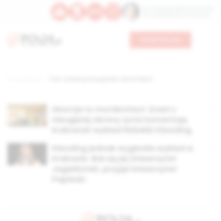
Św. Teresy Benedykty od Krzyża
Św. Kandydy Marii od Jezusa
Wesprzyj nas
Strona główna
TAG: uniwersytet papieski Jana Pawła II
Aborcja to morderstwo! Znani z
nieugiętej obrony życia komentują
krakowski wykład Rebekki Kiessling
Kiessling jednak wygłosiła wykład w
Krakowie. Bał się jej Uniwersytet
Jagielloński, przyjął Uniwersytet
Papieski