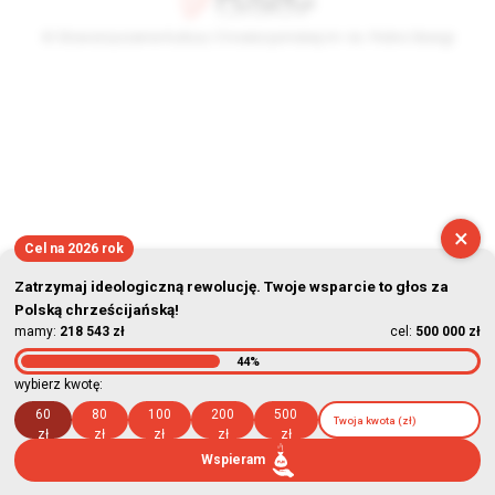
© Stowarzyszenie Kultury Chrześcijańskiej im. ks. Piotra Skargi
2026-08-09 12:34:31
×
Cel na 2026 rok
Zatrzymaj ideologiczną rewolucję. Twoje wsparcie to głos za
Polską chrześcijańską!
mamy:
218 543 zł
cel:
500 000 zł
44%
wybierz kwotę:
60
80
100
200
500
zł
zł
zł
zł
zł
Wspieram