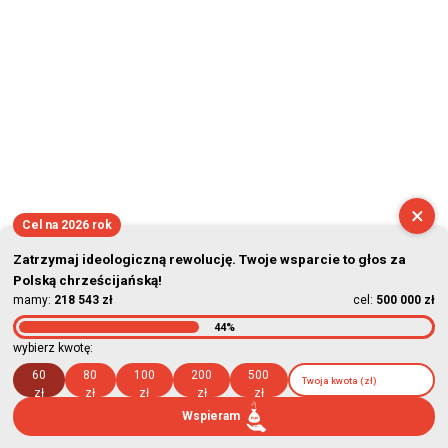
×
Cel na 2026 rok
Zatrzymaj ideologiczną rewolucję. Twoje wsparcie to głos za
Polską chrześcijańską!
mamy:
218 543 zł
cel:
500 000 zł
44%
wybierz kwotę:
60
80
100
200
500
zł
zł
zł
zł
zł
Wspieram