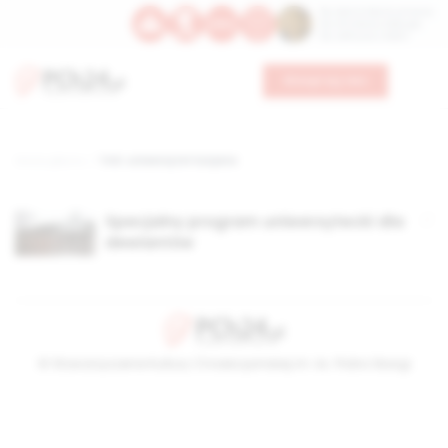
Św. Dominika Guzmana
Św. Emiliana, biskupa
Św. Zefiryna z Malii
Wesprzyj nas
Strona główna
TAG: uniwersytet luizjana
Specjalny program uniwersytecki dla
dewiantów
© Stowarzyszenie Kultury Chrześcijańskiej im. ks. Piotra Skargi
2026-08-08 09:16:52