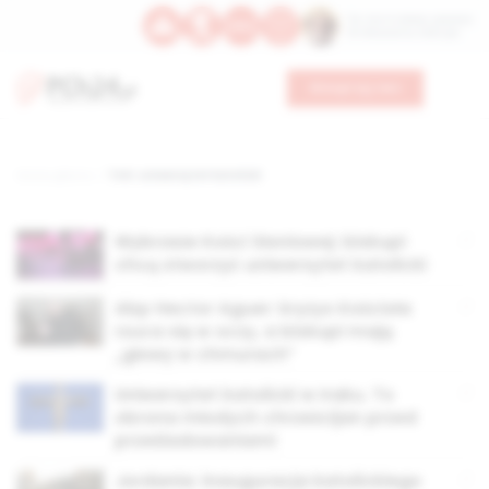
Św. Hormizdasa, papieża
Bł. Oktawiana, biskupa
Wesprzyj nas
Strona główna
TAG: uniwersytet katolicki
Wybrzeże Kości Słoniowej: biskupi
chcą stworzyć uniwersytet katolicki
Abp Hector Aguer: kryzys Kościoła
rzuca się w oczy, a biskupi mają
„głowy w chmurach”
Uniwersytet katolicki w Iraku. To
obrona młodych chrześcijan przed
prześladowaniami
Jordania: inauguracja katolickiego