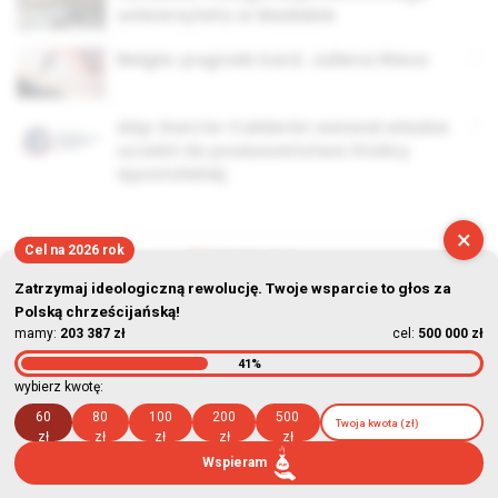
uniwersytetu w Madabie
Belgia: pogrzeb kard. Juliena Riesa
Abp García-Calderón wezwał władze
uczelni do posłuszeństwa Stolicy
Apostolskiej
×
Cel na 2026 rok
Zatrzymaj ideologiczną rewolucję. Twoje wsparcie to głos za
© Stowarzyszenie Kultury Chrześcijańskiej im. ks. Piotra Skargi
Polską chrześcijańską!
mamy:
203 387 zł
cel:
500 000 zł
2026-08-06 20:54:00
41%
wybierz kwotę:
60
80
100
200
500
zł
zł
zł
zł
zł
Wspieram