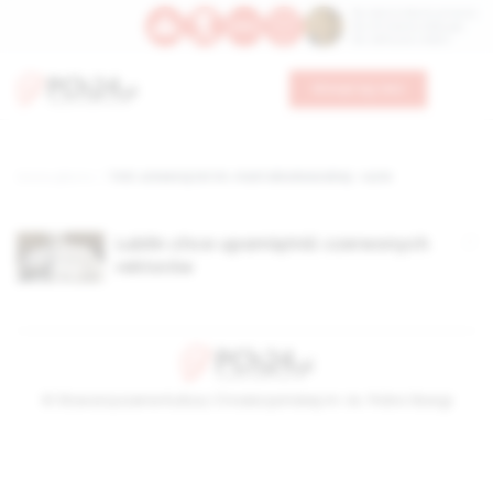
Św. Dominika Guzmana
Św. Emiliana, biskupa
Św. Zefiryna z Malii
Wesprzyj nas
Strona główna
TAG: uniwersytet im. marii skłodowoskiej - curie
Lublin chce upamiętnić czerwonych
rektorów
© Stowarzyszenie Kultury Chrześcijańskiej im. ks. Piotra Skargi
2026-08-08 14:48:50