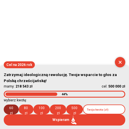
×
Cel na 2026 rok
Zatrzymaj ideologiczną rewolucję. Twoje wsparcie to głos za
Polską chrześcijańską!
mamy:
218 543 zł
cel:
500 000 zł
44%
wybierz kwotę:
60
80
100
200
500
zł
zł
zł
zł
zł
Wspieram