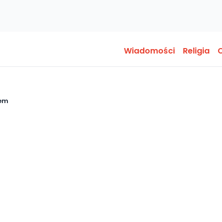
Wiadomości
Religia
O
lem