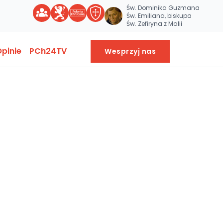
Św. Dominika Guzmana
Św. Emiliana, biskupa
Św. Zefiryna z Malii
pinie
PCh24TV
Wesprzyj nas