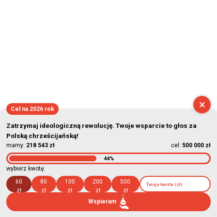
×
Cel na 2026 rok
Zatrzymaj ideologiczną rewolucję. Twoje wsparcie to głos za
Polską chrześcijańską!
mamy:
218 543 zł
cel:
500 000 zł
44%
wybierz kwotę:
60
80
100
200
500
zł
zł
zł
zł
zł
Wspieram