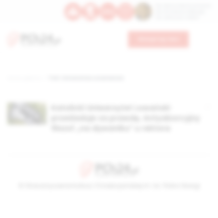
Św. Dominika Guzmana
Św. Emiliana, biskupa
Św. Zefiryna z Malii
Wesprzyj nas
Strona główna
TAG: Universitas Lovaniensis
Katolicki Uniwersytet Lowański
prześladuje za prawdę. Antyaborcyjny
filozof „na dywaniku” u rektora
© Stowarzyszenie Kultury Chrześcijańskiej im. ks. Piotra Skargi
2026-08-08 10:53:13