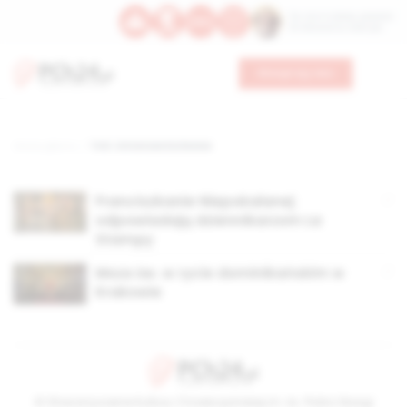
Św. Hormizdasa, papieża
Bł. Oktawiana, biskupa
Wesprzyj nas
Strona główna
TAG: Universae Ecclesiae
Franciszkanie Niepokalanej
odpowiadają dziennikarzom La
Stampy
Msza św. w rycie dominikańskim w
Krakowie
© Stowarzyszenie Kultury Chrześcijańskiej im. ks. Piotra Skargi