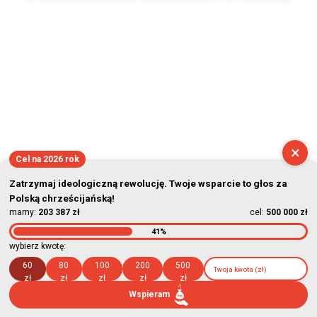
2026-08-06 20:55:33
×
Cel na 2026 rok
Zatrzymaj ideologiczną rewolucję. Twoje wsparcie to głos za
Polską chrześcijańską!
mamy:
203 387 zł
cel:
500 000 zł
41%
wybierz kwotę:
60
80
100
200
500
zł
zł
zł
zł
zł
Wspieram