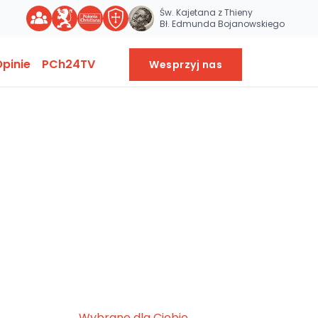
Św. Kajetana z Thieny
Bł. Edmunda Bojanowskiego
pinie
PCh24TV
Wesprzyj nas
Wybrane dla Ciebie