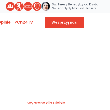
Św. Teresy Benedykty od Krzyża
Św. Kandydy Marii od Jezusa
pinie
PCh24TV
Wesprzyj nas
Wybrane dla Ciebie