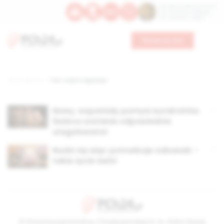
Św. Dominika Guzmana
Św. Emiliana, biskupa
Św. Zefiryna z Malii
Wesprzyj nas
Strona główna
TAG: unijne regulacje
Nowy, wspaniały pomysł eurokratów.
Świeca zostanie odpowiednio
uregulowana!
Nudzi się więc potrzebuje zabawek –
takie życie świni
© Stowarzyszenie Kultury Chrześcijańskiej im. ks. Piotra Skargi