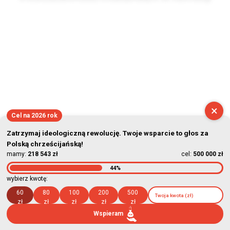
2026-08-08 08:22:18
×
Cel na 2026 rok
Zatrzymaj ideologiczną rewolucję. Twoje wsparcie to głos za
Polską chrześcijańską!
mamy:
218 543 zł
cel:
500 000 zł
44%
wybierz kwotę:
60
80
100
200
500
zł
zł
zł
zł
zł
Wspieram